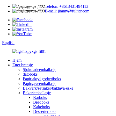
Telefon: +8613431494113
E-mail: jimmy@fuliter.com
English
Hjem
Etter bransje
Sjokoladeemballasje
datoboks
Papir akryl godteriboks
Papirgaveemballasje
Bakverk/søtsaker/baklava-eske
Bakeriemballasje
Barboks
Brødboks
Kakeboks
Desserterboks