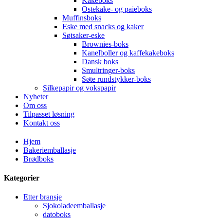
Kakeboks
Ostekake- og paieboks
Muffinsboks
Eske med snacks og kaker
Søtsaker-eske
Brownies-boks
Kanelboller og kaffekakeboks
Dansk boks
Smultringer-boks
Søte rundstykker-boks
Silkepapir og vokspapir
Nyheter
Om oss
Tilpasset løsning
Kontakt oss
Hjem
Bakeriemballasje
Brødboks
Kategorier
Etter bransje
Sjokoladeemballasje
datoboks