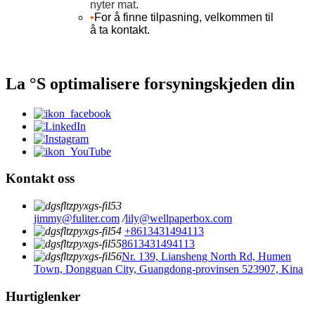
nyter mat
.
•
For å finne tilpasning, velkommen til
å ta kontakt.
La °S optimalisere forsyningskjeden din
Kontakt oss
jimmy@fuliter.com
/
lily@wellpaperbox.com
+8613431494113
8613431494113
Nr. 139, Liansheng North Rd, Humen
Town, Dongguan City, Guangdong-provinsen 523907, Kina
Hurtiglenker