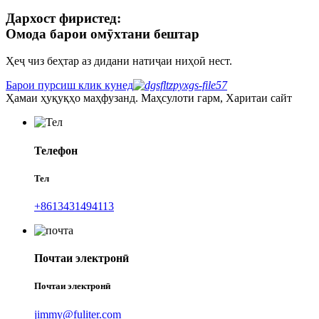
Дархост фиристед:
Омода барои омӯхтани бештар
Ҳеҷ чиз беҳтар аз дидани натиҷаи ниҳоӣ нест.
Барои пурсиш клик кунед
Ҳамаи ҳуқуқҳо маҳфузанд. Маҳсулоти гарм, Харитаи сайт
Телефон
Тел
+8613431494113
Почтаи электронӣ
Почтаи электронӣ
jimmy@fuliter.com