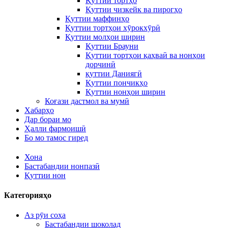
Қуттии тортҳо
Қуттии чизкейк ва пирогҳо
Қуттии маффинҳо
Қуттии тортҳои хӯрокхӯрӣ
Қуттии молҳои ширин
Қуттии Брауни
Қуттии тортҳои қаҳваӣ ва нонҳои
дорчинӣ
қуттии Даниягӣ
Қуттии пончикҳо
Қуттии нонҳои ширин
Коғази дастмол ва мумӣ
Хабарҳо
Дар бораи мо
Ҳалли фармоишӣ
Бо мо тамос гиред
Хона
Бастабандии нонпазӣ
Қуттии нон
Категорияҳо
Аз рӯи соҳа
Бастабандии шоколад