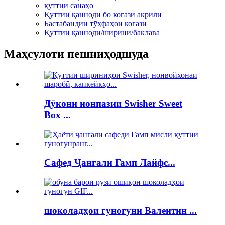
қуттии санаҳо
Қуттии қаннодӣ бо коғази акрилӣ
Бастабандии тӯҳфаҳои коғазӣ
Қуттии қаннодӣ/ширинӣ/баклава
Маҳсулоти пешниҳодшуда
Дӯкони нонпазии Swisher Sweet
Box ...
Сафед Ҷангали Гамп Лайфс...
шоколадҳои гуногуни Валентин ...