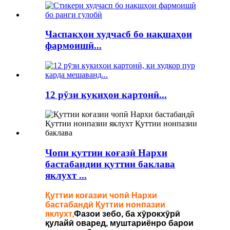
Часпакҳои худчасб бо нақшаҳои
фармоишӣ...
12 рӯзи кукиҳои картонӣ...
Чопи қуттии коғазӣ Нархи
бастабандии қуттии баклава
яклухт ...
Қуттии коғазии чопӣ Нархи
бастабандӣ Қуттии нонпазии
яклухт,
Фазои зебо, ба хӯрокхӯрӣ
қулайӣ оваред, муштариёнро барои