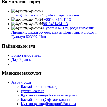
Бо мо тамос гиред
jimmy@fuliter.com
/
lily@wellpaperbox.com
+8613431494113
8613431494113
Суроғаи № 139, роҳи шимолии
Ляншенг, шаҳри Хумен, шаҳри Донггуан, музофоти
Гуандун 523907, Чин
Пайвандҳои зуд
Бо мо тамос гиред
Дар бораи мо
Маркази маҳсулот
Аз рӯи соҳа
Бастабандии шоколад
қуттии санаҳо
Қуттии қаннодӣ бо коғази акрилӣ
Бастабандии тӯҳфаҳои коғазӣ
Қуттии қаннодӣ/ширинӣ/баклава