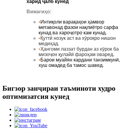
харид ҷалб кунед
Вижагиҳо:
•
Интиқоли варақаҳои ҳамвор
метавонад фазои нақлиётро сарфа
кунад ва хароҷотро кам кунад.
•
Қуттӣ нозук аст ва хӯрокро нишон
медиҳад
.
•
Ҳангоми лаззат бурдан аз хӯрок ба
мизоҷон қулайӣ фароҳам оваред
.
•
Барои муайян кардани танзимкунӣ,
хуш омадед ба тамос шавед.
Бигзор занҷираи таъминоти худро
оптимизатсия кунед