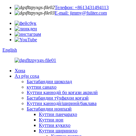
Телефон: +8613431494113
E-mail: jimmy@fuliter.com
English
Хона
Аз рӯи соҳа
Бастабандии шоколад
қуттии санаҳо
Қуттии қаннодӣ бо коғази акрилӣ
Бастабандии тӯҳфаҳои коғазӣ
Қуттии қаннодӣ/ширинӣ/баклава
Бастабандии нонпазӣ
Қуттии панҷараҳо
Қуттии нон
Қуттии кукиҳо
Қуттии шириниҳо