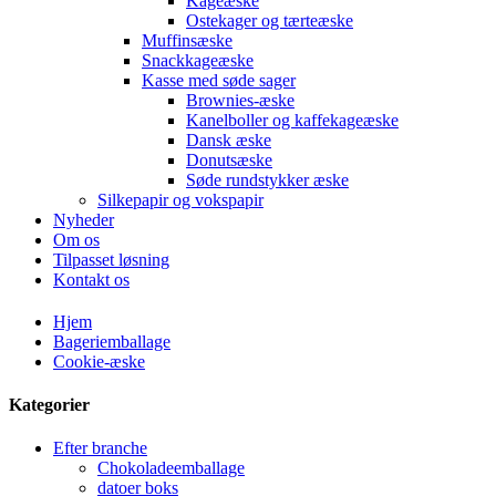
Kageæske
Ostekager og tærteæske
Muffinsæske
Snackkageæske
Kasse med søde sager
Brownies-æske
Kanelboller og kaffekageæske
Dansk æske
Donutsæske
Søde rundstykker æske
Silkepapir og vokspapir
Nyheder
Om os
Tilpasset løsning
Kontakt os
Hjem
Bageriemballage
Cookie-æske
Kategorier
Efter branche
Chokoladeemballage
datoer boks