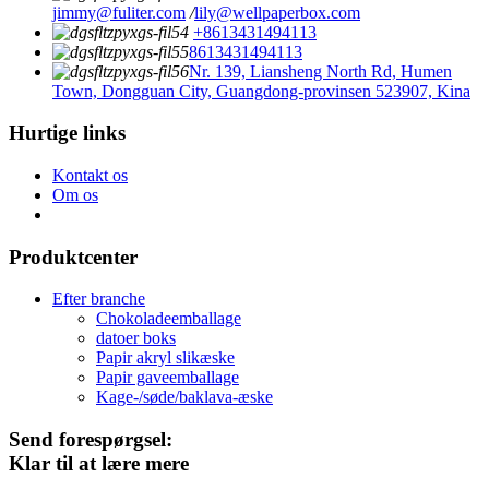
jimmy@fuliter.com
/
lily@wellpaperbox.com
+8613431494113
8613431494113
Nr. 139, Liansheng North Rd, Humen
Town, Dongguan City, Guangdong-provinsen 523907, Kina
Hurtige links
Kontakt os
Om os
Produktcenter
Efter branche
Chokoladeemballage
datoer boks
Papir akryl slikæske
Papir gaveemballage
Kage-/søde/baklava-æske
Send forespørgsel:
Klar til at lære mere