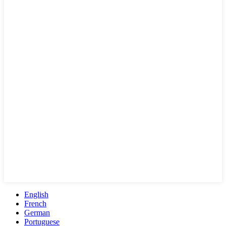
English
French
German
Portuguese