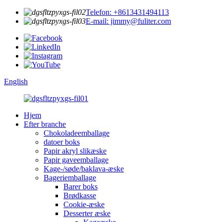
Telefon: +8613431494113
E-mail: jimmy@fuliter.com
English
Hjem
Efter branche
Chokoladeemballage
datoer boks
Papir akryl slikæske
Papir gaveemballage
Kage-/søde/baklava-æske
Bageriemballage
Barer boks
Brødkasse
Cookie-æske
Desserter æske