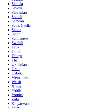
Sinhala
Slovak
Slovenian
Somali
Samoan
Scots Gaelic
Shona
Sindhi
Sundanese
Swahili
Tajik
Tamil
Telugu
Thai
Ukrainian
Urdu
Uzbek
Vietnamese
Welsh
Xhosa
Yiddish
Yoruba
Zulu
Kinyarwanda
Tatar