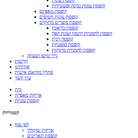
קופסת עוגות
קופסת עוגות גבינה ופשטידות
קופסת מאפינס
קופסת עוגות חטיפים
קופסת מוצרים מתוקים
קופסת בראוניז
קופסת לחמניות קינמון ועוגת קפה
קופסה דנית
קופסת סופגניות
קופסת לחמניות מתוקות
נייר טישו ושעווה
חֲדָשׁוֹת
אודותינו
פתרון מותאם אישית
צרו קשר
בַּיִת
אריזות מאפייה
קופסת עוגיות
קטגוריות
לפי ענף
אריזות שוקולד
קופסת תאריכים