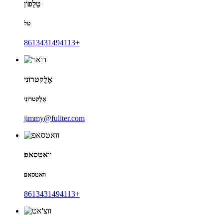
טֵלֵפוֹן
טל
8613431494113+
אֶלֶקטרוֹנִי
אֶלֶקטרוֹנִי
jimmy@fuliter.com
וואטסאפ
וואטסאפ
8613431494113+