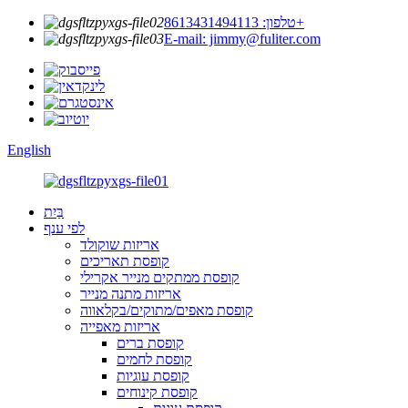
טלפון: 8613431494113+
E-mail: jimmy@fuliter.com
English
בַּיִת
לפי ענף
אריזות שוקולד
קופסת תאריכים
קופסת ממתקים מנייר אקרילי
אריזות מתנה מנייר
קופסת מאפים/מתוקים/בקלאווה
אריזות מאפייה
קופסת ברים
קופסת לחמים
קופסת עוגיות
קופסת קינוחים