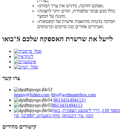
נצחית;
אפקט הזהבה, מדגיש את ערך המותג;
•
כולל מגש פנימי שלפוחית, תורם יותר לתצוגה
•
והגנה על המוצר;
תמיכה בהגהה מותאמת אישית של קופסאות
•
ואביזרים אחרים כגון סרטים וכרטיסים.
בואו°S לייעל את שרשרת האספקה ​​שלכם
צרו קשר
jimmy@fuliter.com
/
lily@wellpaperbox.com
8613431494113+
8613431494113
מספר 139, דרך ליאנשנג הצפונית, טאון
הומן, עיר דונגגוואן, מחוז גואנגדונג 523907, סין
קישורים מהירים