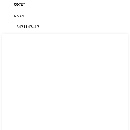
וויצ'אט
וויצ'אט
13431143413