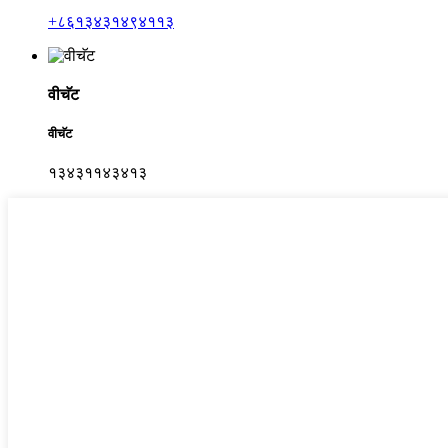
+८६१३४३१४९४११३
वीचॅट
वीचॅट
१३४३११४३४१३