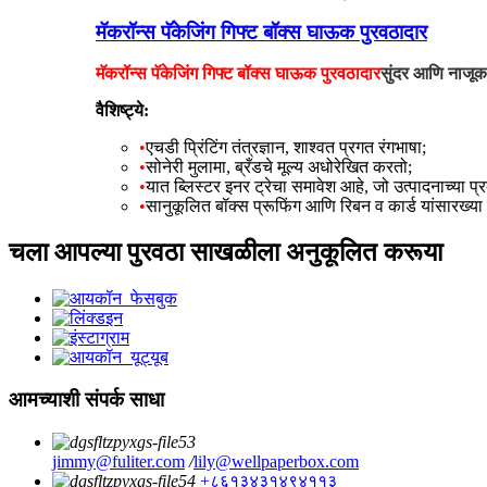
मॅकरॉन्स पॅकेजिंग गिफ्ट बॉक्स घाऊक पुरवठादार
मॅकरॉन्स पॅकेजिंग गिफ्ट बॉक्स घाऊक पुरवठादार
सुंदर आणि नाजूक
वैशिष्ट्ये:
•
एचडी प्रिंटिंग तंत्रज्ञान, शाश्वत प्रगत रंगभाषा;
•
सोनेरी मुलामा, ब्रँडचे मूल्य अधोरेखित करतो;
•
यात ब्लिस्टर इनर ट्रेचा समावेश आहे, जो उत्पादनाच्या 
•
सानुकूलित बॉक्स प्रूफिंग आणि रिबन व कार्ड यांसारख्य
चला आपल्या पुरवठा साखळीला अनुकूलित करूया
आमच्याशी संपर्क साधा
jimmy@fuliter.com
/
lily@wellpaperbox.com
+८६१३४३१४९४११३