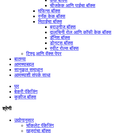
केक बॉक्स
चीजकेक आणि पाईचा बॉक्स
मफिन्स बॉक्स
स्नॅक केक बॉक्स
मिठाईचा बॉक्स
ब्राउनीज बॉक्स
दालचिनी रोल आणि कॉफी केक बॉक्स
डॅनिश बॉक्स
डोनट्स बॉक्स
स्वीट रोल्स बॉक्स
टिश्यू आणि वॅक्स पेपर
बातम्या
आमच्याबद्दल
सानुकूल समाधान
आमच्याशी संपर्क साधा
घर
बेकरी पॅकेजिंग
कुकीज बॉक्स
श्रेणी
उद्योगानुसार
चॉकलेट पॅकेजिंग
खजुरांचा बॉक्स