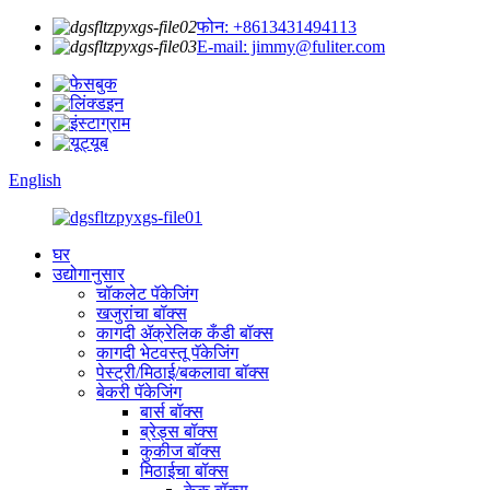
फोन: +8613431494113
E-mail: jimmy@fuliter.com
English
घर
उद्योगानुसार
चॉकलेट पॅकेजिंग
खजुरांचा बॉक्स
कागदी ॲक्रेलिक कँडी बॉक्स
कागदी भेटवस्तू पॅकेजिंग
पेस्ट्री/मिठाई/बकलावा बॉक्स
बेकरी पॅकेजिंग
बार्स बॉक्स
ब्रेड्स बॉक्स
कुकीज बॉक्स
मिठाईचा बॉक्स