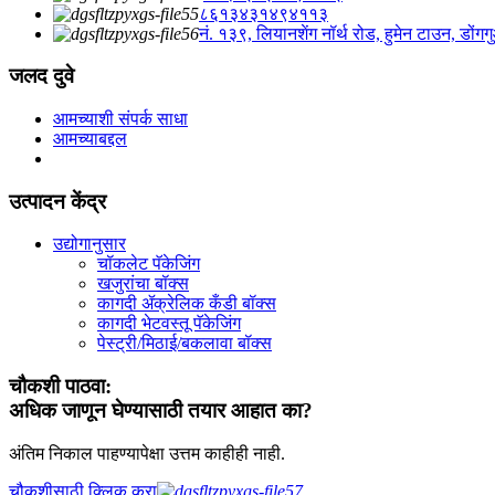
८६१३४३१४९४११३
नं. १३९, लियानशेंग नॉर्थ रोड, हुमेन टाउन, डोंग
जलद दुवे
आमच्याशी संपर्क साधा
आमच्याबद्दल
उत्पादन केंद्र
उद्योगानुसार
चॉकलेट पॅकेजिंग
खजुरांचा बॉक्स
कागदी ॲक्रेलिक कँडी बॉक्स
कागदी भेटवस्तू पॅकेजिंग
पेस्ट्री/मिठाई/बकलावा बॉक्स
चौकशी पाठवा:
अधिक जाणून घेण्यासाठी तयार आहात का?
अंतिम निकाल पाहण्यापेक्षा उत्तम काहीही नाही.
चौकशीसाठी क्लिक करा