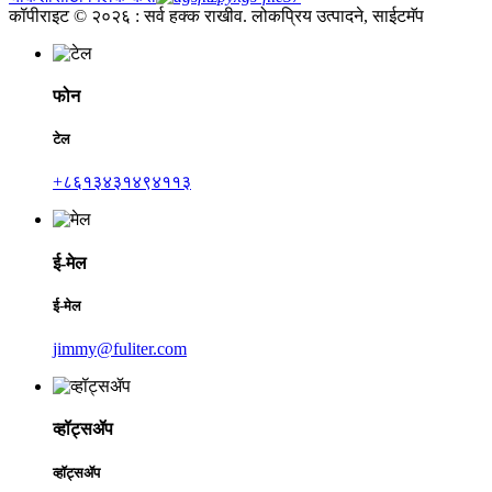
कॉपीराइट © २०२६ : सर्व हक्क राखीव. लोकप्रिय उत्पादने, साईटमॅप
फोन
टेल
+८६१३४३१४९४११३
ई-मेल
ई-मेल
jimmy@fuliter.com
व्हॉट्सॲप
व्हॉट्सॲप