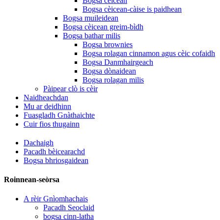
Bogsa cèicean
Bogsa cèicean-càise is paidhean
Bogsa muileidean
Bogsa cèicean greim-bìdh
Bogsa bathar milis
Bogsa brownies
Bogsa rolagan cinnamon agus cèic cofaidh
Bogsa Danmhairgeach
Bogsa dònaidean
Bogsa rolagan milis
Pàipear clò is cèir
Naidheachdan
Mu ar deidhinn
Fuasgladh Gnàthaichte
Cuir fios thugainn
Dachaigh
Pacadh bèicearachd
Bogsa bhriosgaidean
Roinnean-seòrsa
A rèir Gnìomhachais
Pacadh Seoclaid
bogsa cinn-latha