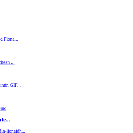
te...