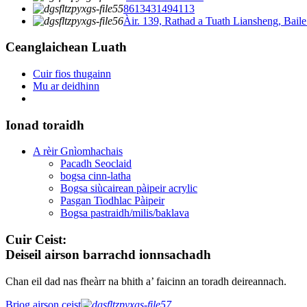
8613431494113
Àir. 139, Rathad a Tuath Liansheng, Ba
Ceanglaichean Luath
Cuir fios thugainn
Mu ar deidhinn
Ionad toraidh
A rèir Gnìomhachais
Pacadh Seoclaid
bogsa cinn-latha
Bogsa siùcairean pàipeir acrylic
Pasgan Tiodhlac Pàipeir
Bogsa pastraidh/milis/baklava
Cuir Ceist:
Deiseil airson barrachd ionnsachadh
Chan eil dad nas fheàrr na bhith a’ faicinn an toradh deireannach.
Briog airson ceist