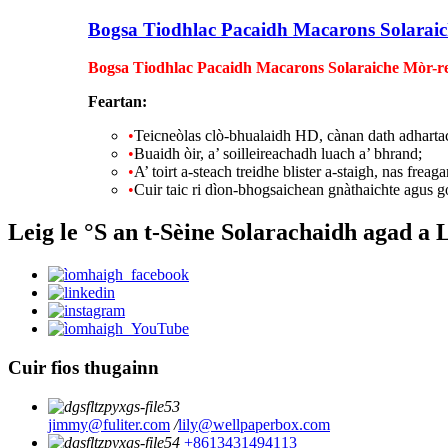
Bogsa Tiodhlac Pacaidh Macarons Solaraic
Bogsa Tiodhlac Pacaidh Macarons Solaraiche Mòr-re
Feartan:
•
Teicneòlas clò-bhualaidh HD, cànan dath adhartac
•
Buaidh òir, a’ soilleireachadh luach a’ bhrand;
•
A’ toirt a-steach treidhe blister a-staigh, nas frea
•
Cuir taic ri dìon-bhogsaichean gnàthaichte agus go
Leig le °S an t-Sèine Solarachaidh agad a
Cuir fios thugainn
jimmy@fuliter.com
/
lily@wellpaperbox.com
+8613431494113