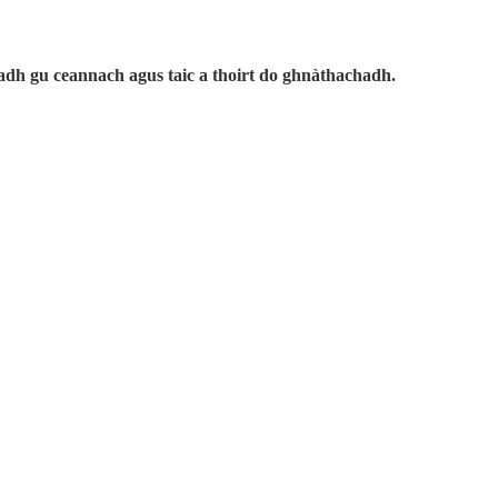
adh gu ceannach agus taic a thoirt do ghnàthachadh.