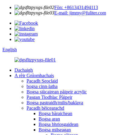
Fòn: +8613431494113
E-mail: jimmy@fuliter.com
English
Dachaigh
A rèir Gnìomhachais
Pacadh Seoclaid
bogsa cinn-latha
Bogsa siùcairean pàipeir acrylic
Pasgan Tiodhlac Pàipeir
Bogsa pastraidh/milis/baklava
Pacadh bèicearachd
Bogsa bàraichean
Bogsa aran
Bogsa bhriosgaidean
Bogsa milseagan