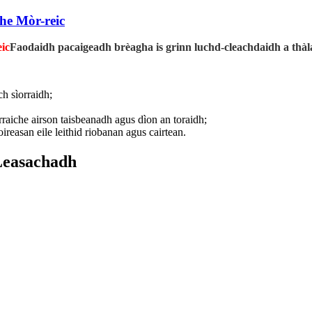
he Mòr-reic
ic
Faodaidh pacaigeadh brèagha is grinn luchd-cleachdaidh a thàl
h sìorraidh;
garraiche airson taisbeanadh agus dìon an toraidh;
ireasan eile leithid riobanan agus cairtean.
 Leasachadh