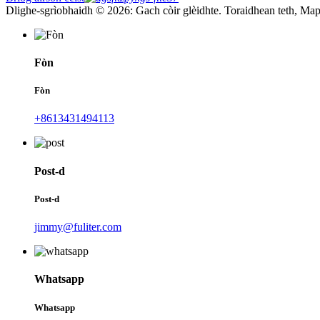
Dlighe-sgrìobhaidh © 2026: Gach còir glèidhte. Toraidhean teth, Map
Fòn
Fòn
+8613431494113
Post-d
Post-d
jimmy@fuliter.com
Whatsapp
Whatsapp