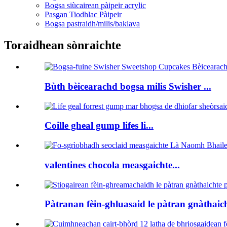
Bogsa siùcairean pàipeir acrylic
Pasgan Tiodhlac Pàipeir
Bogsa pastraidh/milis/baklava
Toraidhean sònraichte
Bùth bèicearachd bogsa milis Swisher ...
Coille gheal gump lifes li...
valentines chocola measgaichte...
Pàtranan fèin-ghluasaid le pàtran gnàthaich