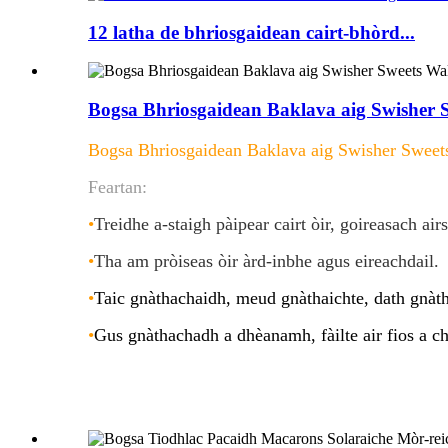
12 latha de bhriosgaidean cairt-bhòrd...
Bogsa Bhriosgaidean Baklava aig Swisher
Bogsa Bhriosgaidean Baklava aig Swisher Swee
Feartan:
•
Treidhe a-staigh pàipear cairt òir, goireasach air
•
Tha am pròiseas òir àrd-inbhe agus eireachdail
.
•
Taic gnàthachaidh, meud gnàthaichte, dath gnàt
•
Gus gnàthachadh a dhèanamh, fàilte air fios a ch