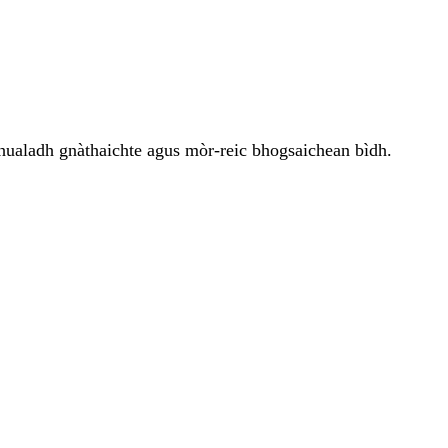
bhualadh gnàthaichte agus mòr-reic bhogsaichean bìdh.