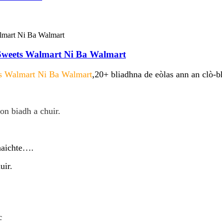
 Sweets Walmart Ni Ba Walmart
ts Walmart Ni Ba Walmart
,20+ bliadhna de eòlas ann an clò-
son biadh a chuir
.
haichte….
uir.